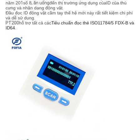
TRANG
năm 20
1
số 8
, ăn uống
đến thị trường ứng dụng của
ID của thú
cưng và nhận dạng động vật
.
Đầu đọc ID động vật cầm tay thế hệ mới này rất tiết kiệm chi phí
WEB
và dễ sử dụng.
PT200
hỗ trợ tất cả các
Tiêu chuẩn đọc thẻ ISO11784/5 FDX-B và
ID64
.
PRIVACY
POLICY