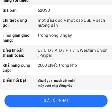
hàng tối thiểu:
TÔI
Giá bán:
62USD
THAM
chi tiết đóng
một đầu đọc + một cáp USB + sách
gói:
hướng dẫn
QUAN
Thời gian giao
trong vòng 3 ngày
NHÀ
hàng:
MÁY
Điều khoản
L / C, D / A, D / P, T / T, Western Union,
thanh toán:
, Paypal
KIỂM
Khả năng cung
2000 chiếc trong kho
SOÁT
cấp:
CHẤT
Điểm nổi bật:
,
đầu đọc vi mạch vật nuôi
LƯỢNG
máy quét chip động vật
GIÁ TỐT NHẤT
LIÊN