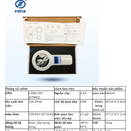
Thông số chính
cách làm việc
tiêu chuẩn sản phẩm
CPU
CÁNH TAY
Nguồn cấp
3 AA
màu sắc
W
đánh
(STM32)
tần suất làm
134,2KHz
chế độ giao tiếp
USB
P
kiện
30
*1
6,8
*
3,8
cm
việc
hàng
kích cỡ
màn hình
128*
64
1,54
''
OLED
thời gian làm
12 giờ
S
kích
25*12.6*3.1cm
việc liên tục
thước
đồng hồ hệ
được xây dựng
Nhiệt độ bảo
-30°C-
GW
310
g
thống
trong
quản
65°C