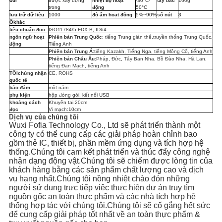
còi
được xây dựng
nhiệt độ hoạt
-30°C-
tây bắc
160
g
trong
động
50°C
lưu trữ dữ liệu
1000
độ ẩm hoạt động
5%~
90%
số nút
3
Ô
khác
tiêu chuẩn đọc
ISO11784/5 FDX-B, ID64
ngôn ngữ hoạt
Phiên bản Trung Quốc
: tiếng Trung giản thể,
truyền thống Trung Quốc
,
động
Tiếng Anh
Phiên bản Trung Á
:
tiếng Kazakh
, Tiếng Nga,
tiếng Mông Cổ, tiếng Anh
Phiên bản Châu Âu:
Pháp, Đức, Tây Ban Nha,
Bồ Đào Nha, Hà Lan,
tiếng Đan Mạch, tiếng Anh
TÔI
chứng nhận
CE, ROHS
quốc tế
bảo đảm
một năm
phụ kiện
hộp đóng gói, kết nối USB
khoảng cách
Khuyên tai:
20cm
đọc
Vi mạch:
10cm
Dịch vụ của chúng tôi
Wuxi Fofia Technology Co., Ltd sẽ phát triển thành một
công ty có thể cung cấp các giải pháp hoàn chỉnh bao
gồm thẻ IC, thiết bị, phần mềm ứng dụng và tích hợp hệ
thống.Chúng tôi cam kết phát triển và thúc đẩy công nghệ
nhận dạng động vật.Chúng tôi sẽ chiếm được lòng tin của
khách hàng bằng các sản phẩm chất lượng cao và dịch
vụ hạng nhất.Chúng tôi nồng nhiệt chào đón những
người sử dụng trực tiếp việc thực hiện dự án truy tìm
nguồn gốc an toàn thực phẩm và các nhà tích hợp hệ
thống hợp tác với chúng tôi.Chúng tôi sẽ cố gắng hết sức
để cung cấp giải pháp tốt nhất về an toàn thực phẩm &