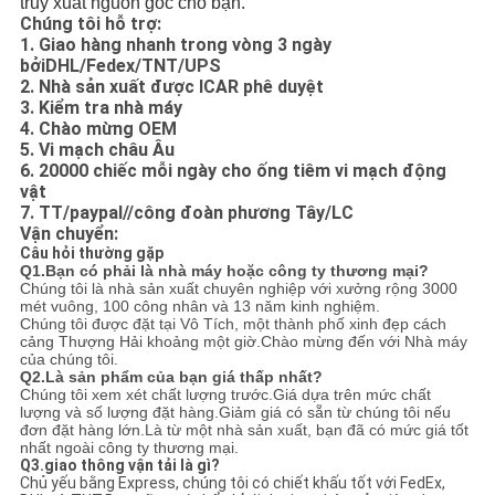
truy xuất nguồn gốc cho bạn.
Chúng tôi hỗ trợ:
1. Giao hàng nhanh trong vòng 3 ngày
bởi
DHL/Fedex/TNT/UPS
2. Nhà sản xuất được ICAR phê duyệt
3. Kiểm tra nhà máy
4. Chào mừng OEM
5. Vi mạch châu Âu
6. 20000 chiếc mỗi ngày cho ống tiêm vi mạch động
vật
7. TT/paypal//công đoàn phương Tây/LC
Vận chuyển:
Câu hỏi thường gặp
Q1.Bạn có phải là nhà máy hoặc công ty thương mại?
Chúng tôi là nhà sản xuất chuyên nghiệp với xưởng rộng 3000
mét vuông, 100 công nhân và 13 năm kinh nghiệm.
Chúng tôi được đặt tại Vô Tích, một thành phố xinh đẹp cách
cảng Thượng Hải khoảng một giờ.Chào mừng đến với Nhà máy
của chúng tôi.
Q2.Là sản phẩm của bạn giá thấp nhất?
Chúng tôi xem xét chất lượng trước.Giá dựa trên mức chất
lượng và số lượng đặt hàng.Giảm giá có sẵn từ chúng tôi nếu
đơn đặt hàng lớn.Là từ một nhà sản xuất, bạn đã có mức giá tốt
nhất ngoài công ty thương mại.
Q3.giao thông vận tải là gì?
Chủ yếu bằng Express, chúng tôi có chiết khấu tốt với FedEx,