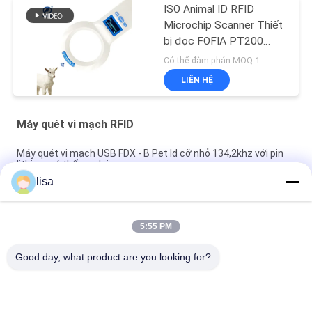
ISO Animal ID RFID
Microchip Scanner Thiết
bị đọc FOFIA PT200
Reader ID64
Có thể đàm phán MOQ:1
LIÊN HỆ
Máy quét vi mạch RFID
Máy quét vi mạch USB FDX - B Pet Id cỡ nhỏ 134,2khz với pin
lithium có thể sạc lại
lisa
Máy quét động vật vi mạch RFID 134,2 Khz để nhận dạng vật
nuôi / vật nuôi
5:55 PM
Mini ICAR được chứng nhận Pet Rfid Reader Animal Microchip
Reading 134.2khz LF
Good day, what product are you looking for?
Danh mục phổ biến
Tất cả
các