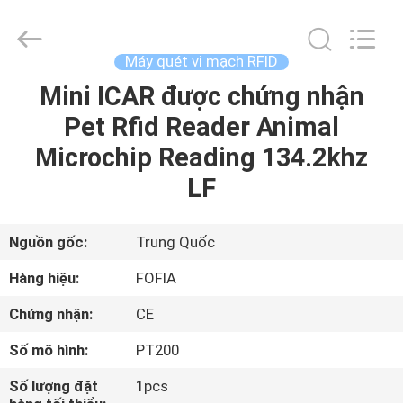
2026
Wuxi
Fofia
Technology
Co.,
Máy quét vi mạch RFID
Ltd.
All
Rights
Mini ICAR được chứng nhận
TRANG
Reserved.
Pet Rfid Reader Animal
CHỦ
Microchip Reading 134.2khz
CÁC
LF
SẢN
PHẨM
Nguồn gốc:
Trung Quốc
Hàng hiệu:
FOFIA
VIDEO
Chứng nhận:
CE
Số mô hình:
PT200
VỀ
CHÚNG
Số lượng đặt
1pcs