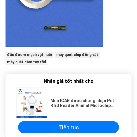
đầu đọc vi mạch vật nuôi
máy quét chip động vật
máy quét cầm tay rfid
Nhận giá tốt nhất cho
Mini ICAR được chứng nhận Pet
Rfid Reader Animal Microchip
Reading 134.2khz LF
Tiếp tục