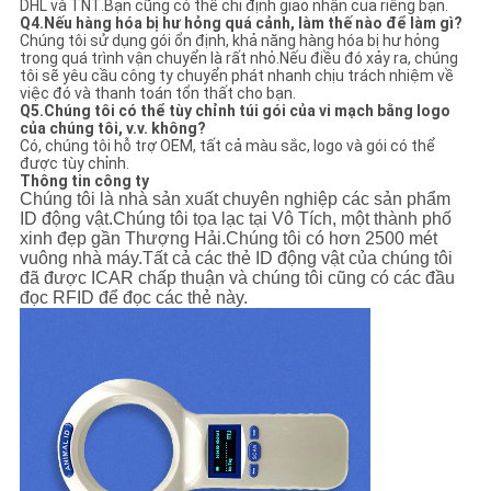
DHL và TNT.Bạn cũng có thể chỉ định giao nhận của riêng bạn.
Q4.Nếu hàng hóa bị hư hỏng quá cảnh, làm thế nào để làm gì?
Chúng tôi sử dụng gói ổn định, khả năng hàng hóa bị hư hỏng
trong quá trình vận chuyển là rất nhỏ.Nếu điều đó xảy ra, chúng
tôi sẽ yêu cầu công ty chuyển phát nhanh chịu trách nhiệm về
việc đó và thanh toán tổn thất cho bạn.
Q5.Chúng tôi có thể tùy chỉnh túi gói của vi mạch bằng logo
của chúng tôi, v.v. không?
Có, chúng tôi hỗ trợ OEM, tất cả màu sắc, logo và gói có thể
được tùy chỉnh.
Thông tin công ty
Chúng tôi là nhà sản xuất chuyên nghiệp các sản phẩm
ID động vật.Chúng tôi tọa lạc tại Vô Tích, một thành phố
xinh đẹp gần Thượng Hải.Chúng tôi có hơn 2500 mét
vuông nhà máy.
Tất cả các thẻ ID động vật của chúng tôi
đã được ICAR chấp thuận và chúng tôi cũng có các đầu
đọc RFID để đọc các thẻ này.