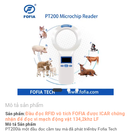
HỆ
CHÚNG
TÔI
TIN
TỨC
YÊU
CẦU
BÁO
GIÁ
Mô tả sản phẩm
Đầu đọc RFID vô tích FOFIA được ICAR chứng
SƠ
Sản phẩm:
nhận để đọc vi mạch động vật 134,2khz LF
ĐỒ
Mô tả Sản phẩm
PT
200
là một đầu đọc cầm tay mà
đã phát triển
by Fofia Tech