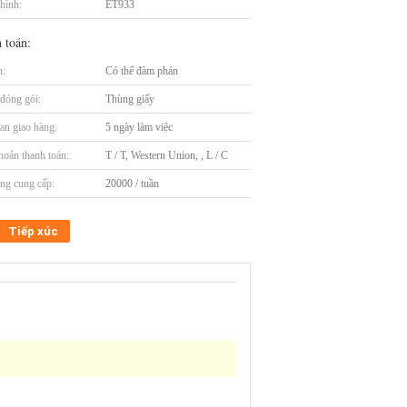
hình:
ET933
 toán:
n:
Có thể đàm phán
t đóng gói:
Thùng giấy
an giao hàng:
5 ngày làm việc
hoản thanh toán:
T / T, Western Union, , L / C
ng cung cấp:
20000 / tuần
Tiếp xúc