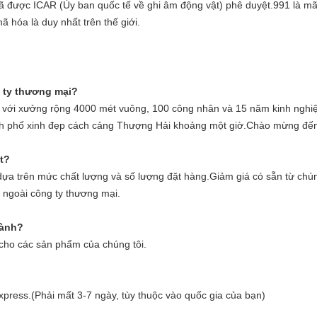
i đã được ICAR (Ủy ban quốc tế về ghi âm động vật) phê duyệt.991 là m
ã hóa là duy nhất trên thế giới.
 ty thương mại?
p với xưởng rộng 4000 mét vuông, 100 công nhân và 15 năm kinh nghi
ành phố xinh đẹp cách cảng Thượng Hải khoảng một giờ.Chào mừng đến
t?
dựa trên mức chất lượng và số lượng đặt hàng.Giảm giá có sẵn từ chún
t ngoài công ty thương mại.
hành?
cho các sản phẩm của chúng tôi.
ess.(Phải mất 3-7 ngày, tùy thuộc vào quốc gia của bạn)