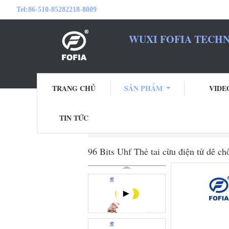
Tel:
86-510-85282218-8009
WUXI FOFIA TECHN
TRANG CHỦ
SẢN PHẨM
VIDE
TIN TỨC
Nhà
Sản phẩm
Thẻ Tai nghe Điện tử
96 Bits Uhf Thẻ tai cừu điện tử dê c