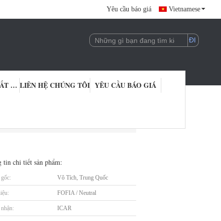
Yêu cầu báo giá
Vietnamese
KIỂM SOÁT CHẤT LƯỢNG
LIÊN HỆ CHÚNG TÔI
YÊU CẦU BÁO GIÁ
 tin chi tiết sản phẩm:
gốc:
Vô Tích, Trung Quốc
iệu:
FOFIA / Neutral
nhận:
ICAR