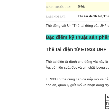
KÍCH THƯỚC TID:
96 bit
LÀM NỔI BẬT:
Thẻ tai dê 96 bit
Thẻ
,
Thẻ động vật Uhf Thẻ tai động vật UHF 
Đặc điểm kỹ thuật sản phẩ
Thẻ tai điện tử ET933 UHF
Thẻ tai điện tử dành cho động vật này là
Âu, có hiệu suất đọc và ghi chất lượng c
ET933 có thể cung cấp cả nắp mở và nắp
cho ăn, quản lý giết mổ và nhận dạng độ
Đ
T