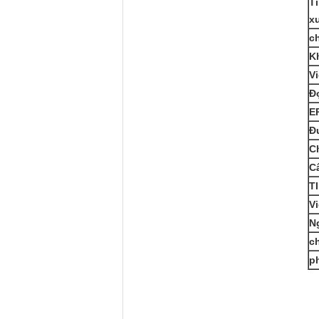
T
x
c
K
Vi
Đ
E
Đ
C
C
T
Vi
N
c
p