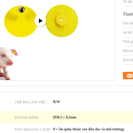
Số mô 
Thanh
Giá bá
chi tiế
Thời gi
Điều k
Khả nă
CHẾ ĐỘ LÀM VIỆC:
R/W
ĐƯỜNG KÍNH:
Ø30,5 ± 0,2mm
ĐỌC KHOẢNG CÁCH:
0～5m (phụ thuộc vào đầu đọc và môi trường)