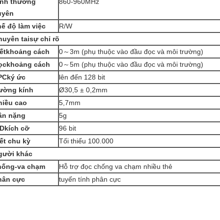
ính thường
860-960MHz
uyên
hế độ làm việc
R/W
huyên tai
sự chỉ rõ
ết
khoảng cách
0～3m (phụ thuộc vào đầu đọc và môi trường)
ọc
khoảng cách
0～5m (phụ thuộc vào đầu đọc và môi trường)
PC
ký ức
lên đến 128 bit
ường kính
Ø30,5 ± 0,2mm
hiều cao
5,7mm
ân nặng
5g
ID
kích cỡ
96 bit
ết chu kỳ
Tối thiểu 100.000
gười khác
hống
-
va chạm
Hỗ trợ đọc chống va chạm nhiều thẻ
hân cực
tuyến tính phân cực