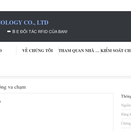
OLOGY CO., LTD
➨
B
E ĐỐI TÁC RFID CỦA BẠN!
O
VỀ CHÚNG TÔI
THAM QUAN NHÀ MÁY
96 Bits Uhf Thẻ tai cừu điện tử dê chống va chạm
hống va chạm
Thông
Nguồn 
Hàng h
Chứng 