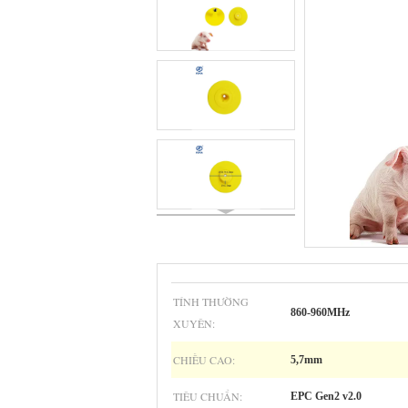
TÍNH THƯỜNG
860-960MHz
XUYÊN:
CHIỀU CAO:
5,7mm
TIÊU CHUẨN:
EPC Gen2 v2.0