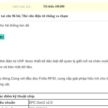
VIẾT CHU KỲ:
Tối thiểu 100.000
 tai cừu 96 bit
Thẻ cừu điện tử chống va chạm
,
cho hệ thống lợn dê
m:
 thẻ điện tử UHF được thiết kế đặc biệt để quản lý giết mổ và chăn nuô
ao và bảo mật dữ liệu.
 đóng.Cùng với đầu đọc Fofia RFID, cung cấp giải pháp hữu ích cho 
ng vật.
ặc điểm kỹ thuật chip
iêu chuẩn
EPC Gen2 v2.0