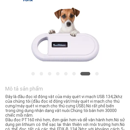
HỆ
CHÚNG
TÔI
TIN
TỨC
YÊU
CẦU
BÁO
Mô tả sản phẩm
GIÁ
Đây là đầu đọc id động vật của máy quét vi mạch USB 134,2khz
của chúng tôi (đầu đọc id động vật/máy quét vi mạch cho thú
cưng/máy quét vi mạch cho thú cưng USB).Nó rất phổ biến
trong ứng dụng nhận dạng vật nuôi.Chúng tôi bán hơn 30000
SƠ
chiếc mỗi năm.
Đầu đọc PT160 nhỏ hơn, đơn giản hơn và dễ vận hành hơn.Nó sử
ĐỒ
dụng pin lithium có thể sạc lại thân thiện với môi trường hơn.Nó
có thể đọc tất cả các thẻ FDX-B 134.2khz với khoảng cách 5-