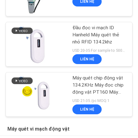
LIÊN HỆ
Đầu đọc vi mạch ID
Hanheld Máy quét thẻ
nhỏ RFID 134.2khz
USD 20-35 For sample to 500pcs MOQ:1 cái
LIÊN HỆ
Máy quét chip động vật
134.2KHz Máy đọc chip
động vật PT160 Máy
quét chip chó
USD 21-35 /pc MOQ:1
LIÊN HỆ
Máy quét vi mạch động vật