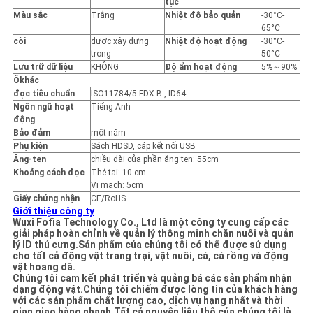
tục
Màu sắc
Trắng
Nhiệt độ bảo quản
-30°C-
65°C
còi
được xây dựng
Nhiệt độ hoạt động
-30°C-
trong
50°C
Lưu trữ dữ liệu
KHÔNG
Độ ẩm hoạt động
5%～90%
Ô
khác
đọc tiêu chuẩn
ISO11784/5 FDX-B , ID64
Ngôn ngữ hoạt
Tiếng Anh
động
Bảo đảm
một năm
Phụ kiện
Sách HDSD, cáp kết nối USB
Ăng-ten
chiều dài của phần ăng ten: 55cm
Khoảng cách đọc
Thẻ tai: 10 cm
Vi mạch: 5cm
Giấy chứng nhận
CE/RoHS
Giới thiệu công ty
Wuxi Fofia Technology Co., Ltd là một công ty cung cấp các
giải pháp hoàn chỉnh về quản lý thông minh chăn nuôi và quản
lý ID thú cưng.Sản phẩm của chúng tôi có thể được sử dụng
cho tất cả động vật trang trại, vật nuôi, cá, cá rồng và động
vật hoang dã.
Chúng tôi cam kết phát triển và quảng bá các sản phẩm nhận
dạng động vật.Chúng tôi chiếm được lòng tin của khách hàng
với các sản phẩm chất lượng cao, dịch vụ hạng nhất và thời
gian giao hàng nhanh.Tất cả nguyên liệu thô của chúng tôi là