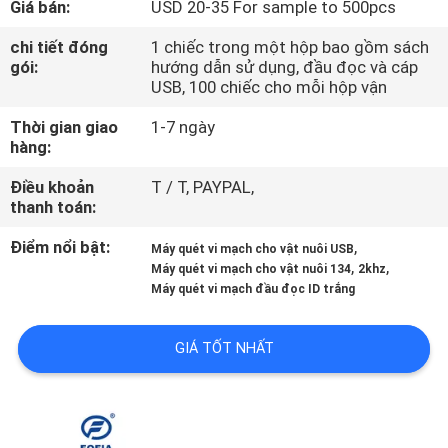
Giá bán:
USD 20-35 For sample to 500pcs
TÔI
chi tiết đóng
1 chiếc trong một hộp bao gồm sách
gói:
hướng dẫn sử dụng, đầu đọc và cáp
THAM
USB, 100 chiếc cho mỗi hộp vận
QUAN
Thời gian giao
1-7 ngày
NHÀ
hàng:
MÁY
Điều khoản
T / T, PAYPAL,
thanh toán:
KIỂM
Điểm nổi bật:
,
Máy quét vi mạch cho vật nuôi USB
,
,
Máy quét vi mạch cho vật nuôi 134
2khz
SOÁT
Máy quét vi mạch đầu đọc ID trắng
CHẤT
LƯỢNG
GIÁ TỐT NHẤT
LIÊN