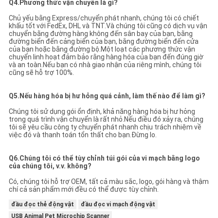
Q4.Phương thức vận chuyển là gì?
Chủ yếu bằng Express/chuyển phát nhanh, chúng tôi có chiết
khấu tốt với FedEx, DHL và TNT.Và chúng tôi cũng có dịch vụ vận
chuyển bằng đường hàng không đến sân bay của bạn, bằng
đường biển đến cảng biển của bạn, bằng đường biển đến cửa
của bạn hoặc bằng đường bộ.Một loạt các phương thức vận
chuyển linh hoạt đảm bảo rằng hàng hóa của bạn đến đúng giờ
và an toàn.Nếu bạn có nhà giao nhận của riêng mình, chúng tôi
cũng sẽ hỗ trợ 100%.
Q5.Nếu hàng hóa bị hư hỏng quá cảnh, làm thế nào để làm gì?
Chúng tôi sử dụng gói ổn định, khả năng hàng hóa bị hư hỏng
trong quá trình vận chuyển là rất nhỏ.Nếu điều đó xảy ra, chúng
tôi sẽ yêu cầu công ty chuyển phát nhanh chịu trách nhiệm về
việc đó và thanh toán tổn thất cho bạn.Đừng lo.
Q6.Chúng tôi có thể tùy chỉnh túi gói của vi mạch bằng logo
của chúng tôi, v.v. không?
Có, chúng tôi hỗ trợ OEM, tất cả màu sắc, logo, gói hàng và thậm
chí cả sản phẩm mới đều có thể được tùy chỉnh.
đầu đọc thẻ động vật
đầu đọc vi mạch động vật
USB Animal Pet Microchip Scanner