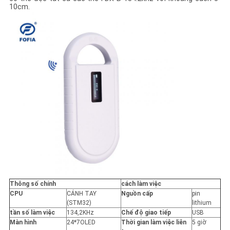
TRANG
10cm.
WEB
PRIVACY
POLICY
Thông số chính
cách làm việc
CPU
CÁNH TAY
Nguồn cấp
pin
(STM32)
lithium
tần số làm việc
134,2KHz
Chế độ giao tiếp
USB
Màn hình
24*7OLED
Thời gian làm việc liên
5 giờ