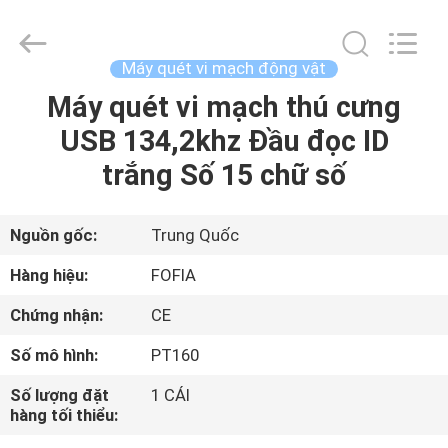
2026
Wuxi
Fofia
Technology
Co.,
Máy quét vi mạch động vật
Ltd.
All
Rights
Máy quét vi mạch thú cưng
TRANG
Reserved.
USB 134,2khz Đầu đọc ID
CHỦ
trắng Số 15 chữ số
CÁC
SẢN
Nguồn gốc:
Trung Quốc
PHẨM
Hàng hiệu:
FOFIA
Chứng nhận:
CE
VIDEO
Số mô hình:
PT160
VỀ
Số lượng đặt
1 CÁI
hàng tối thiểu:
CHÚNG