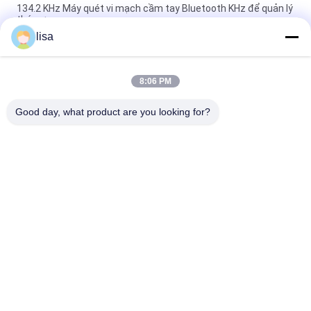
134.2 KHz Máy quét vi mạch cầm tay Bluetooth KHz để quản lý
thú cưng
lisa
RFID Reader For Animal ID chip động vật PT290 UHF máy quét
microchip động vật
8:06 PM
Đầu đọc thẻ tai RFID tầm xa PT290 Chống nước IP66 134.2KHz
Dùng cho thẻ ID động vật
Good day, what product are you looking for?
Danh mục phổ biến
Tất cả
các
ISO Transponder 
Vi Mạch ID Động Vật
Microchip
Thẻ Tai Nghe Điện 
Pet Microchip
Tử
Máy Quét Vi Mạch 
Đầu Đọc Thẻ RFID
RFID
Thẻ Cừu Cừu
Thẻ Đọc Tai