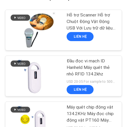
Hỗ trợ Scanner Hỗ trợ
Chuột Động Vật Động
USB Với Lưu trữ dữ liệu
1000 Records
LIÊN HỆ
Đầu đọc vi mạch ID
Hanheld Máy quét thẻ
nhỏ RFID 134.2khz
USD 20-35 For sample to 500pcs MOQ:1 cái
LIÊN HỆ
Máy quét chip động vật
134.2KHz Máy đọc chip
động vật PT160 Máy
quét chip chó