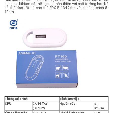
TRANG
dụng pin lithium có thể sạc lại thân thiện với môi trường hơn.Nó
có thể đọc tất cả các thẻ FDX-B 134.2khz với khoảng cách 5-
WEB
10cm.
PRIVACY
POLICY
Thông số chính
cách làm việc
CPU
CÁNH TAY
Nguồn cấp
pin
(STM32)
lithium