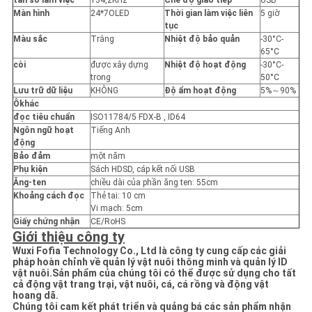
tần số làm việc
134,2KHz
Chế độ giao tiếp
USB
Màn hình
24*7OLED
Thời gian làm việc liên
5 giờ
tục
Màu sắc
Trắng
Nhiệt độ bảo quản
-30°C-
65°C
còi
được xây dựng
Nhiệt độ hoạt động
-30°C-
trong
50°C
Lưu trữ dữ liệu
KHÔNG
Độ ẩm hoạt động
5%～90%
Ô
khác
đọc tiêu chuẩn
ISO11784/5 FDX-B , ID64
Ngôn ngữ hoạt
Tiếng Anh
động
Bảo đảm
một năm
Phụ kiện
Sách HDSD, cáp kết nối USB
Ăng-ten
chiều dài của phần ăng ten: 55cm
Khoảng cách đọc
Thẻ tai: 10 cm
Vi mạch: 5cm
Giấy chứng nhận
CE/RoHS
Giới thiệu công ty
Wuxi Fofia Technology Co., Ltd là công ty cung cấp các giải
pháp hoàn chỉnh về quản lý vật nuôi thông minh và quản lý ID
vật nuôi.Sản phẩm của chúng tôi có thể được sử dụng cho tất
cả động vật trang trại, vật nuôi, cá, cá rồng và động vật
hoang dã.
Chúng tôi cam kết phát triển và quảng bá các sản phẩm nhận