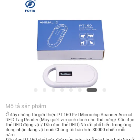
HỆ
CHÚNG
TÔI
TIN
TỨC
YÊU
CẦU
BÁO
GIÁ
Mô tả sản phẩm
Ở đây chúng tôi giới thiệu PT160 Pet Microchip Scanner Animal
RFID Tag Reader (Máy quét vi mạch dành cho thú cưng/ Đầu đọc
SƠ
thẻ RFID động vật/ Đầu đọc thẻ RFID).Nó rất phổ biến trong ứng
dụng nhận dạng vật nuôi.Chúng tôi bán hơn 30000 chiếc mỗi
ĐỒ
năm.
Đầu đọc PT160 nhỏ hơn, đơn giản hơn và dễ vận hành hơn.Nó sử