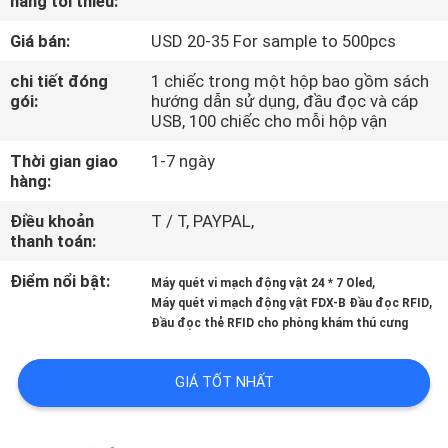
hàng tối thiểu:
TÔI
Giá bán:
USD 20-35 For sample to 500pcs
THAM
chi tiết đóng
1 chiếc trong một hộp bao gồm sách
gói:
hướng dẫn sử dụng, đầu đọc và cáp
QUAN
USB, 100 chiếc cho mỗi hộp vận
NHÀ
Thời gian giao
1-7 ngày
MÁY
hàng:
Điều khoản
T / T, PAYPAL,
thanh toán:
KIỂM
SOÁT
Điểm nổi bật:
,
Máy quét vi mạch động vật 24 * 7 Oled
,
Máy quét vi mạch động vật FDX-B Đầu đọc RFID
CHẤT
Đầu đọc thẻ RFID cho phòng khám thú cưng
LƯỢNG
GIÁ TỐT NHẤT
LIÊN