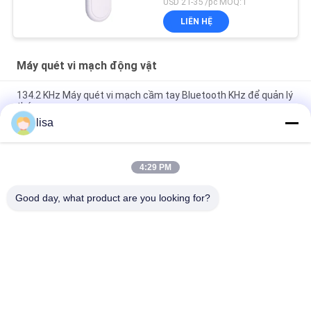
USD 21-35 /pc MOQ:1
LIÊN HỆ
Máy quét vi mạch động vật
134.2 KHz Máy quét vi mạch cầm tay Bluetooth KHz để quản lý
thú cưng
lisa
RFID Reader For Animal ID chip động vật PT290 UHF máy quét
microchip động vật
4:29 PM
Đầu đọc thẻ tai RFID tầm xa PT290 Chống nước IP66 134.2KHz
Dùng cho thẻ ID động vật
Good day, what product are you looking for?
Danh mục phổ biến
Tất cả
các
ISO Transponder 
Vi Mạch ID Động Vật
Microchip