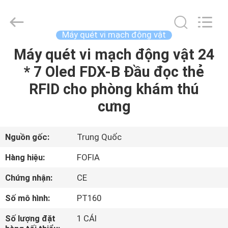
2026
Wuxi
Fofia
Technology
Co.,
Máy quét vi mạch động vật
Ltd.
All
Rights
Máy quét vi mạch động vật 24
TRANG
Reserved.
* 7 Oled FDX-B Đầu đọc thẻ
CHỦ
RFID cho phòng khám thú
CÁC
cưng
SẢN
PHẨM
Nguồn gốc:
Trung Quốc
Hàng hiệu:
FOFIA
VIDEO
Chứng nhận:
CE
Số mô hình:
PT160
VỀ
CHÚNG
Số lượng đặt
1 CÁI