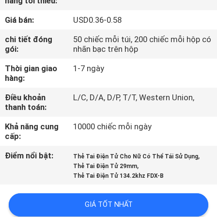
hàng tối thiểu:
TÔI
Giá bán:
USD0.36-0.58
THAM
chi tiết đóng
50 chiếc mỗi túi, 200 chiếc mỗi hộp có
gói:
nhãn bạc trên hộp
QUAN
Thời gian giao
1-7 ngày
NHÀ
hàng:
MÁY
Điều khoản
L/C, D/A, D/P, T/T, Western Union,
thanh toán:
KIỂM
Khả năng cung
10000 chiếc mỗi ngày
SOÁT
cấp:
CHẤT
Điểm nổi bật:
,
Thẻ Tai Điện Tử Cho Nữ Có Thể Tái Sử Dụng
,
LƯỢNG
Thẻ Tai Điện Tử 29mm
Thẻ Tai Điện Tử 134.2khz FDX-B
LIÊN
GIÁ TỐT NHẤT