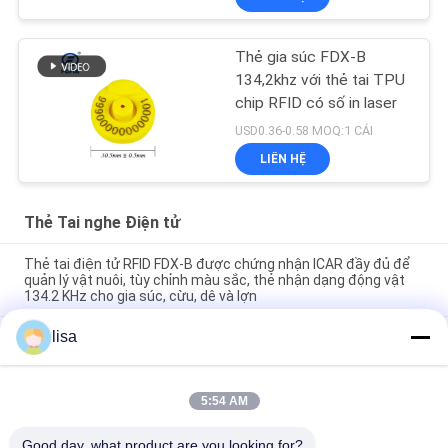
Thẻ gia súc FDX-B
134,2khz với thẻ tai TPU
chip RFID có số in laser
USD0.36-0.58 MOQ:1 CÁI
LIÊN HỆ
Thẻ Tai nghe Điện tử
Thẻ tai điện tử RFID FDX-B được chứng nhận ICAR đầy đủ để
quản lý vật nuôi, tùy chỉnh màu sắc, thẻ nhận dạng động vật
134.2 KHz cho gia súc, cừu, dê và lợn
lisa
Nhãn tai điện tử chống nước cho gia súc và lâu dài cho quản lý
động vật
FULL ICAR chứng nhận ET902 Custom TPU RFID Tags tai gia
5:54 AM
súc với laser khắc đánh số thẻ nhận dạng động vật bền cho
việc theo dõi bò, lợn, cừu và dê
Good day, what product are you looking for?