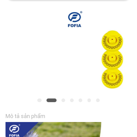
HỆ
CHÚNG
TÔI
TIN
TỨC
YÊU
CẦU
BÁO
GIÁ
Mô tả sản phẩm
SƠ
ĐỒ