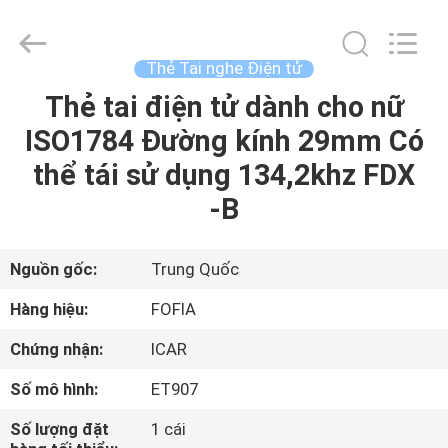
2026
Wuxi
Fofia
Technology
Co.,
Thẻ Tai nghe Điện tử
Ltd.
All
Rights
Thẻ tai điện tử dành cho nữ
TRANG
Reserved.
ISO1784 Đường kính 29mm Có
CHỦ
thể tái sử dụng 134,2khz FDX
CÁC
-B
SẢN
PHẨM
Nguồn gốc:
Trung Quốc
Hàng hiệu:
FOFIA
VIDEO
Chứng nhận:
ICAR
Số mô hình:
ET907
VỀ
CHÚNG
Số lượng đặt
1 cái