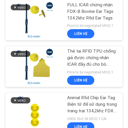
FULL ICAR chứng nhận
FDX-B Bovine Ear Tags
134.2khz Rfid Ear Tags
Price to be negotiated MOQ:1
LIÊN HỆ
Thẻ tai RFID TPU chống
giả được chứng nhận
ICAR đầy đủ cho bò
134.2khz
Price to be negotiated MOQ:1
LIÊN HỆ
Animal Rfid Chip Ear Tag
Điện tử để sử dụng trong
trang trại 134,2khz FDX-
B
USD0.36-0.58 MOQ:1 CÁI
LIÊN HỆ