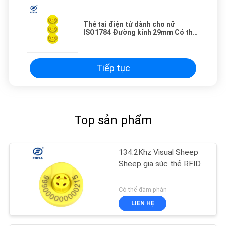
Thẻ tai điện tử dành cho nữ
ISO1784 Đường kính 29mm Có thể
tái sử dụng 134,2khz FDX -B
Tiếp tục
Top sản phẩm
134.2Khz Visual Sheep
Sheep gia súc thẻ RFID
Có thể đàm phán
LIÊN HỆ