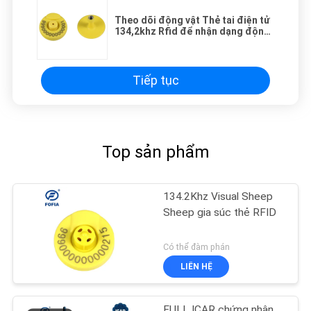
Theo dõi động vật Thẻ tai điện tử
134,2khz Rfid để nhận dạng động
vật
Tiếp tục
Top sản phẩm
134.2Khz Visual Sheep
Sheep gia súc thẻ RFID
Có thể đàm phán
LIÊN HỆ
FULL ICAR chứng nhận