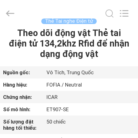
2026
Wuxi
Fofia
Technology
Co.,
Thẻ Tai nghe Điện tử
Ltd.
All
Rights
Theo dõi động vật Thẻ tai
TRANG
Reserved.
điện tử 134,2khz Rfid để nhận
CHỦ
dạng động vật
CÁC
SẢN
Nguồn gốc:
Vô Tích, Trung Quốc
PHẨM
Hàng hiệu:
FOFIA / Neutral
Chứng nhận:
ICAR
VIDEO
Số mô hình:
ET907-SE
VỀ
Số lượng đặt
50 chiếc
hàng tối thiểu:
CHÚNG