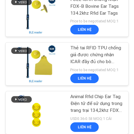
FDX-B Bovine Ear Tags
134.2khz Rfid Ear Tags
Price to be negotiated MOQ:1
LIÊN HỆ
Thẻ tai RFID TPU chống
giả được chứng nhận
ICAR đầy đủ cho bò
134.2khz
Price to be negotiated MOQ:1
LIÊN HỆ
Animal Rfid Chip Ear Tag
Điện tử để sử dụng trong
trang trại 134,2khz FDX-
B
USD0.36-0.58 MOQ:1 CÁI
LIÊN HỆ