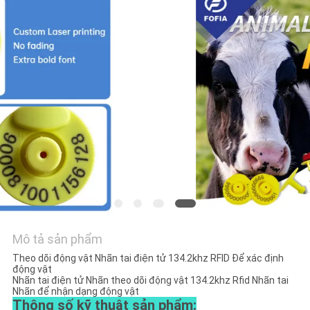
HỆ
CHÚNG
TÔI
TIN
TỨC
YÊU
CẦU
BÁO
GIÁ
Mô tả sản phẩm
Theo dõi động vật Nhãn tai điện tử 134.2khz RFID Để xác định
SƠ
động vật
Nhãn tai điện tử Nhãn theo dõi động vật 134.2khz Rfid Nhãn tai
Nhãn để nhận dạng động vật
ĐỒ
Thông số kỹ thuật sản phẩm: