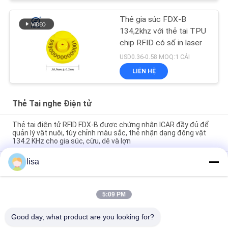
Thẻ gia súc FDX-B
134,2khz với thẻ tai TPU
chip RFID có số in laser
USD0.36-0.58 MOQ:1 CÁI
LIÊN HỆ
Thẻ Tai nghe Điện tử
Thẻ tai điện tử RFID FDX-B được chứng nhận ICAR đầy đủ để
quản lý vật nuôi, tùy chỉnh màu sắc, thẻ nhận dạng động vật
134.2 KHz cho gia súc, cừu, dê và lợn
lisa
Nhãn tai điện tử chống nước cho gia súc và lâu dài cho quản lý
động vật
FULL ICAR chứng nhận ET902 Custom TPU RFID Tags tai gia
5:09 PM
súc với laser khắc đánh số thẻ nhận dạng động vật bền cho
việc theo dõi bò, lợn, cừu và dê
Good day, what product are you looking for?