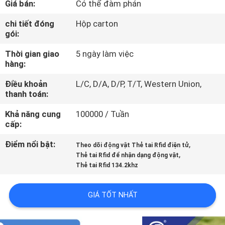
Giá bán:
Có thể đàm phán
TÔI
chi tiết đóng
Hộp carton
gói:
THAM
Thời gian giao
5 ngày làm việc
QUAN
hàng:
NHÀ
Điều khoản
L/C, D/A, D/P, T/T, Western Union,
MÁY
thanh toán:
Khả năng cung
100000 / Tuần
KIỂM
cấp:
SOÁT
Điểm nổi bật:
,
Theo dõi động vật Thẻ tai Rfid điện tử
,
CHẤT
Thẻ tai Rfid để nhận dạng động vật
Thẻ tai Rfid 134.2khz
LƯỢNG
GIÁ TỐT NHẤT
LIÊN