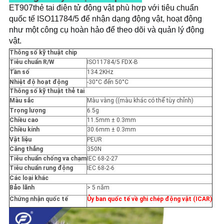
TRANG
ET907
thẻ tai điện tử động vật phù hợp với tiêu chuẩn 
quốc tế ISO11784/5 để nhận dạng động vật, hoạt động 
WEB
như một công cụ hoàn hảo để theo dõi và quản lý động 
vật.
PRIVACY
Thông số kỹ thuật chip
Tiêu chuẩn R/W
ISO11784/5 FDX-B
POLICY
Tần số
134.2KHz
Nhiệt độ hoạt động
-30°C đến 50°C
Thông số kỹ thuật thẻ tai
Màu sắc
Màu vàng ((màu khác có thể tùy chỉnh)
Trọng lượng
6.5g
Chiều cao
11.5mm ± 0.3mm
Chiều kính
30.6mm ± 0.3mm
Vật liệu
PEUR
Căng thẳng
350N
Tiêu chuẩn chống va chạm
IEC 68-2-27
Tiêu chuẩn rung động
IEC 68-2-6
Các loại khác
Bảo lãnh
> 5 năm
Chứng nhận quốc tế
Ủy ban quốc tế về ghi chép động vật (ICAR)