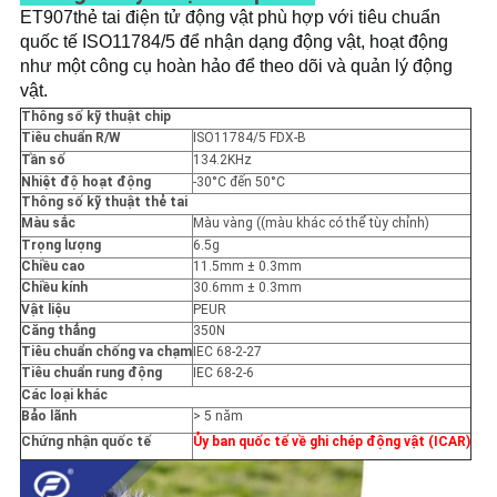
TRANG
ET907
thẻ tai điện tử động vật phù hợp với tiêu chuẩn 
quốc tế ISO11784/5 để nhận dạng động vật, hoạt động 
WEB
như một công cụ hoàn hảo để theo dõi và quản lý động 
vật.
PRIVACY
Thông số kỹ thuật chip
Tiêu chuẩn R/W
ISO11784/5 FDX-B
POLICY
Tần số
134.2KHz
Nhiệt độ hoạt động
-30°C đến 50°C
Thông số kỹ thuật thẻ tai
Màu sắc
Màu vàng ((màu khác có thể tùy chỉnh)
Trọng lượng
6.5g
Chiều cao
11.5mm ± 0.3mm
Chiều kính
30.6mm ± 0.3mm
Vật liệu
PEUR
Căng thẳng
350N
Tiêu chuẩn chống va chạm
IEC 68-2-27
Tiêu chuẩn rung động
IEC 68-2-6
Các loại khác
Bảo lãnh
> 5 năm
Chứng nhận quốc tế
Ủy ban quốc tế về ghi chép động vật (ICAR)