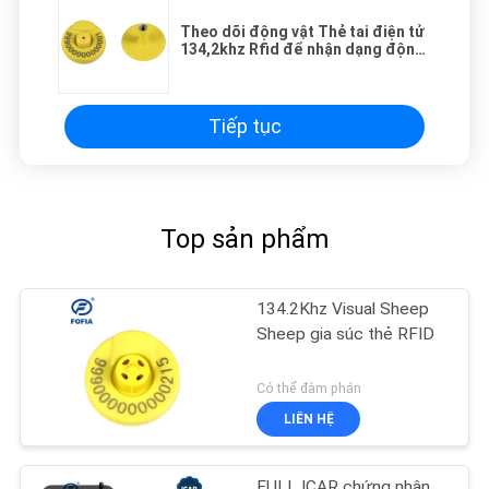
Theo dõi động vật Thẻ tai điện tử
134,2khz Rfid để nhận dạng động
vật
Tiếp tục
Top sản phẩm
134.2Khz Visual Sheep
Sheep gia súc thẻ RFID
Có thể đàm phán
LIÊN HỆ
FULL ICAR chứng nhận