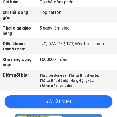
Giá bán:
Có thể đàm phán
TÔI
chi tiết đóng
Hộp carton
gói:
THAM
Thời gian giao
5 ngày làm việc
QUAN
hàng:
NHÀ
Điều khoản
L/C, D/A, D/P, T/T, Western Union,
MÁY
thanh toán:
Khả năng cung
100000 / Tuần
KIỂM
cấp:
SOÁT
Điểm nổi bật:
,
Theo dõi động vật Thẻ tai Rfid điện tử
,
CHẤT
Thẻ tai Rfid để nhận dạng động vật
Thẻ tai Rfid 134.2khz
LƯỢNG
GIÁ TỐT NHẤT
LIÊN