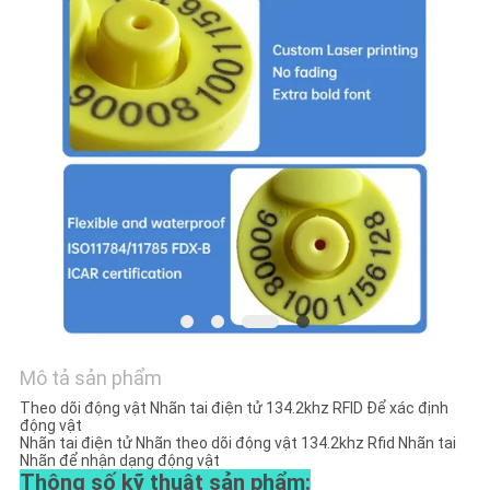
HỆ
CHÚNG
TÔI
TIN
TỨC
YÊU
CẦU
BÁO
GIÁ
Mô tả sản phẩm
Theo dõi động vật Nhãn tai điện tử 134.2khz RFID Để xác định
SƠ
động vật
Nhãn tai điện tử Nhãn theo dõi động vật 134.2khz Rfid Nhãn tai
Nhãn để nhận dạng động vật
ĐỒ
Thông số kỹ thuật sản phẩm: