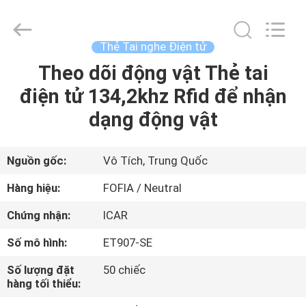
2026
Wuxi
Fofia
Technology
Co.,
Thẻ Tai nghe Điện tử
Ltd.
All
Rights
Theo dõi động vật Thẻ tai
TRANG
Reserved.
điện tử 134,2khz Rfid để nhận
CHỦ
dạng động vật
CÁC
SẢN
Nguồn gốc:
Vô Tích, Trung Quốc
PHẨM
Hàng hiệu:
FOFIA / Neutral
Chứng nhận:
ICAR
VIDEO
Số mô hình:
ET907-SE
VỀ
Số lượng đặt
50 chiếc
hàng tối thiểu:
CHÚNG