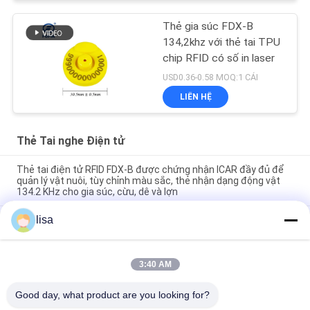
Thẻ gia súc FDX-B
134,2khz với thẻ tai TPU
chip RFID có số in laser
USD0.36-0.58 MOQ:1 CÁI
LIÊN HỆ
Thẻ Tai nghe Điện tử
Thẻ tai điện tử RFID FDX-B được chứng nhận ICAR đầy đủ để
quản lý vật nuôi, tùy chỉnh màu sắc, thẻ nhận dạng động vật
134.2 KHz cho gia súc, cừu, dê và lợn
lisa
Nhãn tai điện tử chống nước cho gia súc và lâu dài cho quản lý
động vật
FULL ICAR chứng nhận ET902 Custom TPU RFID Tags tai gia
3:40 AM
súc với laser khắc đánh số thẻ nhận dạng động vật bền cho
việc theo dõi bò, lợn, cừu và dê
Good day, what product are you looking for?