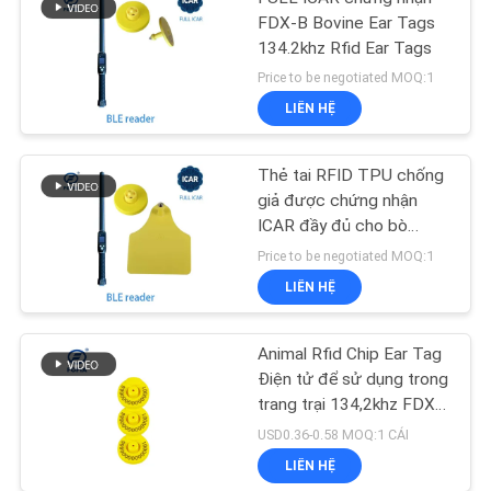
FDX-B Bovine Ear Tags
134.2khz Rfid Ear Tags
Price to be negotiated MOQ:1
LIÊN HỆ
Thẻ tai RFID TPU chống
giả được chứng nhận
ICAR đầy đủ cho bò
134.2khz
Price to be negotiated MOQ:1
LIÊN HỆ
Animal Rfid Chip Ear Tag
Điện tử để sử dụng trong
trang trại 134,2khz FDX-
B
USD0.36-0.58 MOQ:1 CÁI
LIÊN HỆ