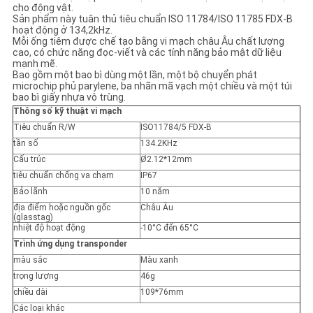
TRANG
cho động vật.
Sản phẩm này tuân thủ tiêu chuẩn ISO 11784/ISO 11785 FDX-B
WEB
hoạt động ở 134,2kHz.
Mỗi ống tiêm được chế tạo bằng vi mạch châu Âu chất lượng
cao, có chức năng đọc-viết và các tính năng bảo mật dữ liệu
mạnh mẽ.
PRIVACY
Bao gồm một bao bì dùng một lần, một bộ chuyển phát
microchip phủ parylene, ba nhãn mã vạch một chiều và một túi
bao bì giấy nhựa vô trùng.
POLICY
Thông số kỹ thuật vi mạch
Tiêu chuẩn R/W
ISO11784/5 FDX-B
tần số
134.2KHz
Cấu trúc
Ø2.12*12mm
tiêu chuẩn chống va chạm
IP67
Bảo lãnh
10 năm
địa điểm hoặc nguồn gốc
Châu Âu
(glasstag)
nhiệt độ hoạt động
-10°C đến 65°C
Trình ứng dụng transponder
màu sắc
Màu xanh
trọng lượng
46g
chiều dài
109*76mm
Các loại khác