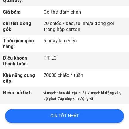
Quantity:
TÔI
Giá bán:
Có thể đàm phán
THAM
chi tiết đóng
20 chiếc / bao, túi nhựa đóng gói
gói:
trong hộp carton
QUAN
Thời gian giao
5 ngày làm việc
NHÀ
hàng:
MÁY
Điều khoản
TT, LC
thanh toán:
KIỂM
Khả năng cung
70000 chiếc / tuần
SOÁT
cấp:
CHẤT
Điểm nổi bật:
,
,
vi mạch theo dõi vật nuôi
vi mạch id động vật
LƯỢNG
bộ phát đáp chip kim động vật
GIÁ TỐT NHẤT
LIÊN