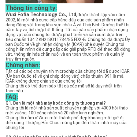
Thông tin công ty:
Wuxi Fofia Technology Co., Ltd,
được thành lập vào năm
2002, là một nhà cung cấp hàng đầu của các sản phẩm nhận
dạng động vật trong khu vực châu Á và Thái Bình Dương.thiết bị
cầm tay và tích hợp hệ thống. Tất cả các sản phẩm nhận dạng
động vật của chúng tôi được phát triển và sản xuất dựa trên
tiêu chuẩn 134.2 KHz ISO11784/85 FDX-B. Chúng tôi đã được Ủy
ban Quốc tế về ghi nhận động vật (ICAR) phê duyệt.Chúng tôi
cống hiến mình để cung cấp các giải pháp RFID để theo dõi động
vật, thông tin hóa chăn nuôi và an toàn thực phẩm và quản lý
truy tìm nguồn.
Chứng nhận:
Tất cả các bộ chuyển tín microchip của chúng tôi đã được ICAR
(Ủy ban Quốc tế về ghi chép động vật) chấp thuận. 991 là mã
ICAR không được chia sẻ của chúng tôi.
Chúng tôi có thể đảm bảo tất cả các mã số là duy nhất trên
toàn cầu.
FAQ:
Q1. Bạn là một nhà máy hoặc công ty thương mại?
Chúng tôi là một nhà sản xuất chuyên nghiệp với 4000 hội thảo
mét vuông, 100 công nhân và 20 năm kinh nghiệm.
Chúng tôi nằm ở Wuxi, một thành phố đẹp khoảng một giờ đi
đến cảng Thượng Hải. Chào mừng bạn đến thăm nhà máy của
chúng tôi.