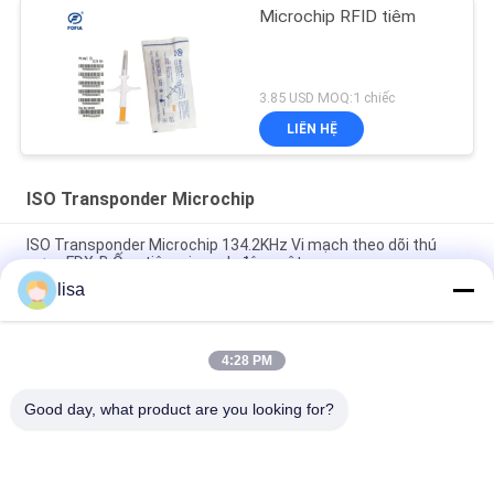
Microchip RFID tiêm
3.85 USD MOQ:1 chiếc
LIÊN HỆ
ISO Transponder Microchip
ISO Transponder Microchip 134.2KHz Vi mạch theo dõi thú
cưng FDX-B Ống tiêm vi mạch động vật
lisa
Thẻ vi mạch tiêu chuẩn Iso Thẻ Rfid Chip tiêm Động vật Ống
tiêm vi mạch cho gia súc Bộ phát đáp tiêm vi mạch
4:28 PM
Nhãn microchip cấy ghép để theo dõi động vật EO phổ quát
khử trùng số 15 chữ số
Good day, what product are you looking for?
Danh mục phổ biến
Tất cả
các