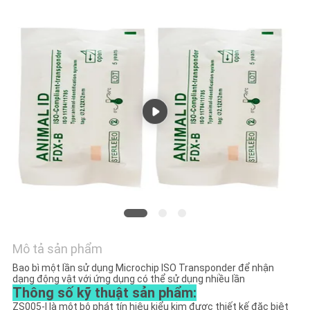
HỆ
CHÚNG
TÔI
TIN
TỨC
YÊU
CẦU
BÁO
GIÁ
Mô tả sản phẩm
Bao bì một lần sử dụng Microchip ISO Transponder để nhận
SƠ
dạng động vật với ứng dụng có thể sử dụng nhiều lần
Thông số kỹ thuật sản phẩm:
ĐỒ
ZS005-I là một bộ phát tín hiệu kiểu kim được thiết kế đặc biệt