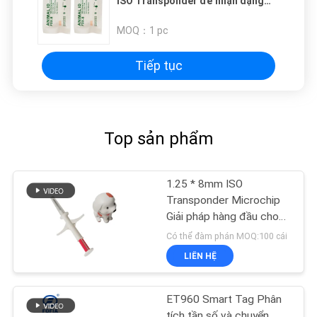
ISO Transponder để nhận dạng
động vật với ứng dụng có thể sử
dụng nhiều lần
MOQ：
1 pc
Tiếp tục
Top sản phẩm
1.25 * 8mm ISO
Transponder Microchip
Giải pháp hàng đầu cho
nhu cầu nhận dạng
Có thể đàm phán MOQ:100 cái
LIÊN HỆ
ET960 Smart Tag Phân
tích tần số và chuyển