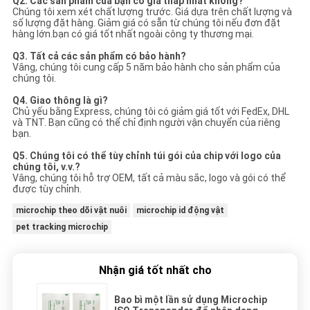
Q2. Các sản phẩm của bạn có giá thấp nhất không?
Chúng tôi xem xét chất lượng trước. Giá dựa trên chất lượng và
số lượng đặt hàng. Giảm giá có sẵn từ chúng tôi nếu đơn đặt
hàng lớn.bạn có giá tốt nhất ngoài công ty thương mại.
Q3. Tất cả các sản phẩm có bảo hành?
Vâng, chúng tôi cung cấp 5 năm bảo hành cho sản phẩm của
chúng tôi.
Q4. Giao thông là gì?
Chủ yếu bằng Express, chúng tôi có giảm giá tốt với FedEx, DHL
và TNT. Bạn cũng có thể chỉ định người vận chuyển của riêng
bạn.
Q5. Chúng tôi có thể tùy chỉnh túi gói của chip với logo của
chúng tôi, v.v.?
Vâng, chúng tôi hỗ trợ OEM, tất cả màu sắc, logo và gói có thể
được tùy chỉnh.
microchip theo dõi vật nuôi
microchip id động vật
pet tracking microchip
Nhận giá tốt nhất cho
Bao bì một lần sử dụng Microchip