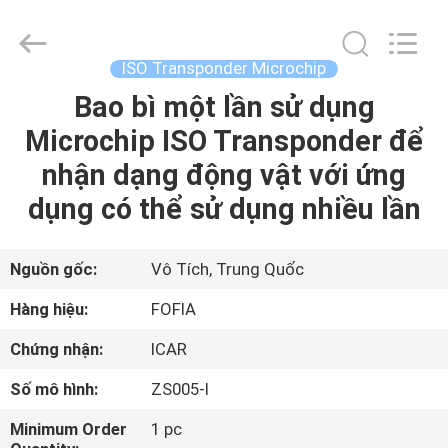
2026
Wuxi
Fofia
Technology
Co.,
ISO Transponder Microchip
Ltd.
All
Rights
Bao bì một lần sử dụng
TRANG
Reserved.
Microchip ISO Transponder để
CHỦ
nhận dạng động vật với ứng
CÁC
dụng có thể sử dụng nhiều lần
SẢN
PHẨM
Nguồn gốc:
Vô Tích, Trung Quốc
Hàng hiệu:
FOFIA
VIDEO
Chứng nhận:
ICAR
Số mô hình:
ZS005-I
VỀ
CHÚNG
Minimum Order
1 pc