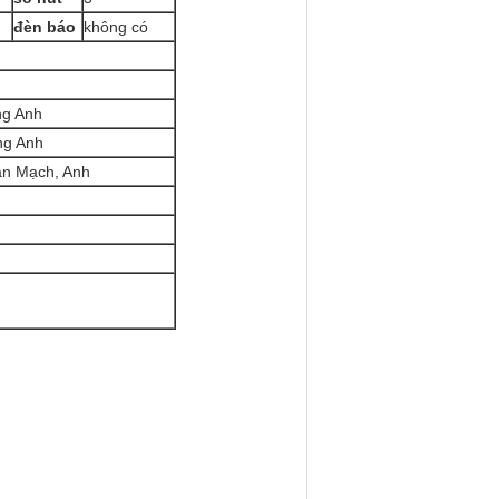
đèn báo
không có
ếng Anh
ng Anh
an Mạch, Anh