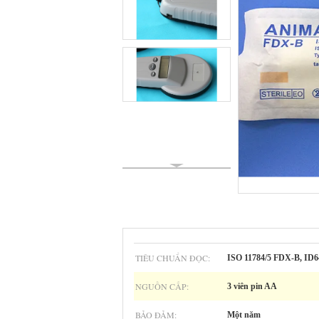
TIÊU CHUẨN ĐỌC:
ISO 11784/5 FDX-B, ID6
NGUỒN CẤP:
3 viên pin AA
BẢO ĐẢM:
Một năm