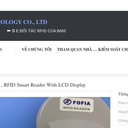
OLOGY CO., LTD
➨
B
E ĐỐI TÁC RFID CỦA BẠN!
O
VỀ CHÚNG TÔI
THAM QUAN NHÀ MÁY
ật
CE 134.2khz Microchip Dog Scanner , RFID Smart Reader With LCD Di
 , RFID Smart Reader With LCD Display
Thông
Place o
Hàng h
Chứng 