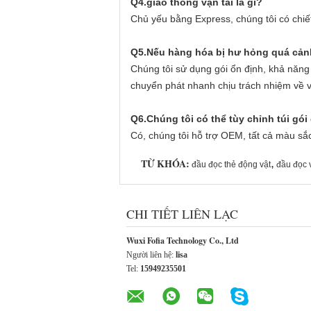
Q4.giao thông vận tải là gì?
Chủ yếu bằng Express, chúng tôi có chiế
Q5.Nếu hàng hóa bị hư hỏng quá cảnh
Chúng tôi sử dụng gói ổn định, khả năng 
chuyển phát nhanh chịu trách nhiệm về v
Q6.Chúng tôi có thể tùy chỉnh túi gói
Có, chúng tôi hỗ trợ OEM, tất cả màu sắc
TỪ KHÓA:
,
đầu đọc thẻ động vật
đầu đọc 
CHI TIẾT LIÊN LẠC
Wuxi Fofia Technology Co., Ltd
Người liên hệ:
lisa
Tel:
15949235501