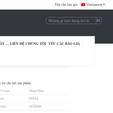
Yêu cầu báo giá
Vietnamese
KIỂM SOÁT CHẤT LƯỢNG
LIÊN HỆ CHÚNG TÔI
YÊU CẦU BÁO GIÁ
splay
 tin chi tiết sản phẩm:
f Origin:
Wuxi,China
iệu:
FOFIA
nhận:
CE RoHS