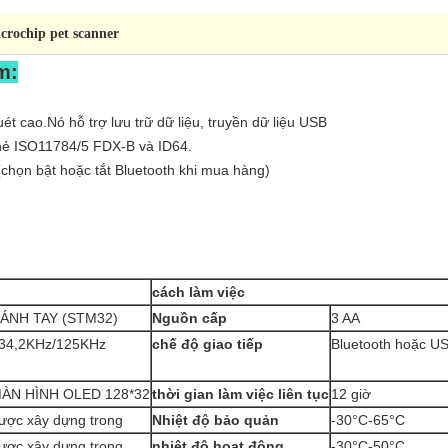
crochip pet scanner
m:
ét cao.Nó hỗ trợ lưu trữ dữ liệu, truyền dữ liệu USB
thẻ ISO11784/5 FDX-B và ID64.
(chọn bật hoặc tắt Bluetooth khi mua hàng)
cách làm việc
ÁNH TAY (STM32)
Nguồn cấp
3 AA
34,2KHz/125KHz
chế độ giao tiếp
Bluetooth hoặc U
ÀN HÌNH OLED 128*32
thời gian làm việc liên tục
12 giờ
ược xây dựng trong
Nhiệt độ bảo quản
-30°C-65°C
ược xây dựng trong
nhiệt độ hoạt động
-30°C-50°C