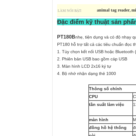
LÀM NỔI BẬT:
animal tag reader
mi
,
Đặc điểm kỹ thuật sản phẩ
PT180B
nhẹ, tiện dụng và có độ nhạy qu
PT180 hỗ trợ tất cả các tiêu chuẩn đọc 
1. Tùy chọn kết nối USB hoặc Bluetooth 
2. Phiên bản USB bao gồm cáp USB
3. Màn hình LCD 2x16 ký tự
4. Bộ nhớ nhận dạng thẻ 1000
Thông số chính
CPU
C
tần suất làm việc
1
màn hình
M
đồng hồ hệ thống
đ
còi
đ