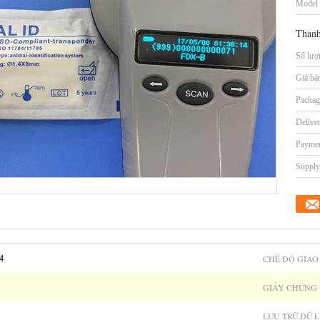
Model
Thanh
Số lượn
Giá bá
Packag
Delive
Paymen
Supply 
CHẾ ĐỘ GIAO 
4
GIẤY CHỨNG
LƯU TRỮ DỮ L