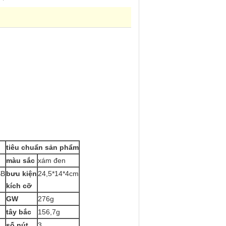
tiêu chuẩn sản phẩm
màu sắc
xám đen
SB
bưu kiện
24,5*14*4cm
kích cỡ
GW
276g
tây bắc
156,7g
số nút
3