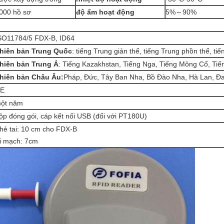
000 hồ sơ
độ ẩm hoạt động
5%～90%
SO11784/5 FDX-B, ID64
hiên bản Trung Quốc
: tiếng Trung giản thể, tiếng Trung phồn thể, ti
hiên bản Trung Á
: Tiếng Kazakhstan, Tiếng Nga, Tiếng Mông Cổ, Tiế
hiên bản Châu Âu:
Pháp, Đức, Tây Ban Nha, Bồ Đào Nha, Hà Lan, Đ
E
ột năm
ộp đóng gói, cáp kết nối USB (đối với PT180U)
hẻ tai: 10 cm cho FDX-B
i mạch: 7cm