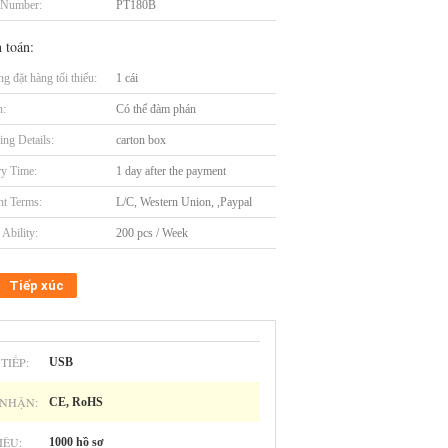
 Number:
PT180B
 toán:
g đặt hàng tối thiểu:
1 cái
n:
Có thể đàm phán
ing Details:
carton box
ry Time:
1 day after the payment
t Terms:
L/C, Western Union, ,Paypal
Ability:
200 pcs / Week
Tiếp xúc
TIẾP:
USB
 NHẬN:
CE, RoHS
IỆU:
1000 hồ sơ