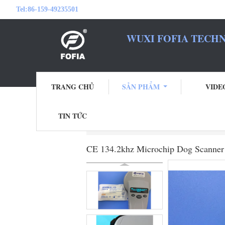
Tel:
86-159-49235501
WUXI FOFIA TECHN
TRANG CHỦ
SẢN PHẨM
VIDE
TIN TỨC
Nhà
Sản phẩm
Máy quét vi mạch động v
CE 134.2khz Microchip Dog Scanner