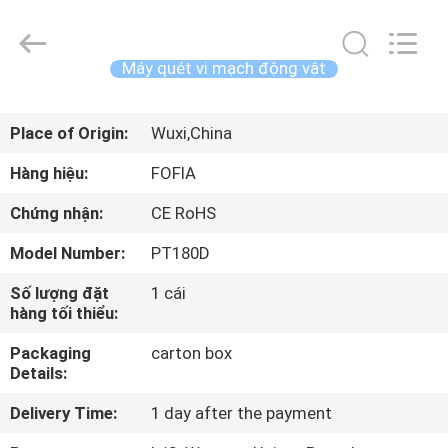
2026
Wuxi
Fofia
Technology
Co.,
Máy quét vi mạch động vật
Ltd.
All
Rights
TRANG
Reserved.
Place of Origin:
Wuxi,China
CHỦ
Hàng hiệu:
FOFIA
CÁC
Chứng nhận:
CE RoHS
SẢN
Model Number:
PT180D
PHẨM
Số lượng đặt
1 cái
hàng tối thiểu:
VIDEO
Packaging
carton box
Details:
VỀ
Delivery Time:
1 day after the payment
CHÚNG