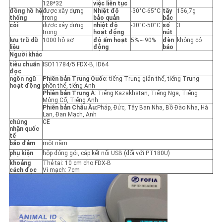
TRANG
128*32
việc liên tục
đồng hồ hệ
được xây dựng
Nhiệt độ
-30°C-65°C
tây
156,7g
thống
trong
bảo quản
bắc
WEB
còi
được xây dựng
nhiệt độ
-30°C-50°C
số
3
trong
hoạt động
nút
lưu trữ dữ
1000 hồ sơ
độ ẩm hoạt
5%～90%
đèn
không có
liệu
động
báo
PRIVACY
Người khác
tiêu chuẩn
ISO11784/5 FDX-B, ID64
POLICY
đọc
ngôn ngữ
Phiên bản Trung Quốc
: tiếng Trung giản thể, tiếng Trung
hoạt động
phồn thể, tiếng Anh
Phiên bản Trung Á
: Tiếng Kazakhstan, Tiếng Nga, Tiếng
Mông Cổ, Tiếng Anh
Phiên bản Châu Âu:
Pháp, Đức, Tây Ban Nha, Bồ Đào Nha, Hà
Lan, Đan Mạch, Anh
chứng
CE
nhận quốc
tế
bảo đảm
một năm
phụ kiện
hộp đóng gói, cáp kết nối USB (đối với PT180U)
khoảng
Thẻ tai: 10 cm cho FDX-B
cách đọc
Vi mạch: 7cm