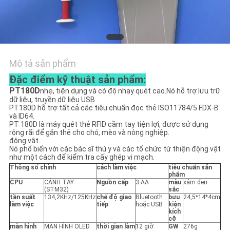
HỆ
CHÚNG
TÔI
Mô tả sản phẩm
TIN
Đặc điểm kỹ thuật sản phẩm:
TỨC
PT180D
nhẹ, tiện dụng và có độ nhạy quét cao.Nó hỗ trợ lưu trữ
dữ liệu, truyền dữ liệu USB
PT180D hỗ trợ tất cả các tiêu chuẩn đọc thẻ ISO11784/5 FDX-B
YÊU
và ID64.
PT 180D là máy quét thẻ RFID cầm tay tiện lợi, được sử dụng
CẦU
rộng rãi để gắn thẻ cho chó, mèo và nông nghiệp.
động vật.
Nó phổ biến với các bác sĩ thú y và các tổ chức từ thiện động vật
BÁO
như một cách để kiểm tra cấy ghép vi mạch.
GIÁ
Thông số chính
cách làm việc
tiêu chuẩn sản
phẩm
CPU
CÁNH TAY
Nguồn cấp
3 AA
màu
xám đen
(STM32)
sắc
tần suất
134,2KHz/125KHz
chế độ giao
Bluetooth
bưu
24,5*14*4cm
SƠ
làm việc
tiếp
hoặc USB
kiện
kích
ĐỒ
cỡ
màn hình
MÀN HÌNH OLED
thời gian làm
12 giờ
GW
276g