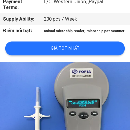
Payment
L/C, Western Union, ,Paypal
TÔI
Terms:
Supply Ability:
200 pcs / Week
THAM
Điểm nổi bật:
,
animal microchip reader
microchip pet scanner
QUAN
NHÀ
GIÁ TỐT NHẤT
MÁY
KIỂM
SOÁT
CHẤT
LƯỢNG
LIÊN