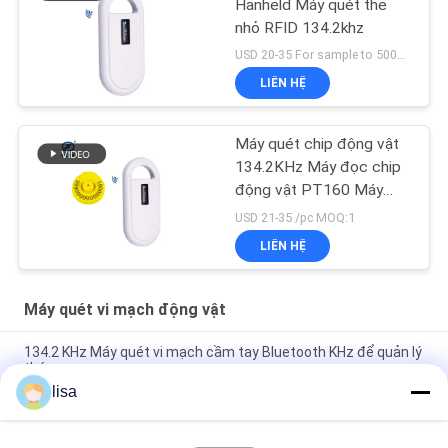
Hanheld Máy quét thẻ
nhỏ RFID 134.2khz
USD 20-35 For sample to 500pcs MOQ:1 cái
LIÊN HỆ
Máy quét chip động vật
134.2KHz Máy đọc chip
động vật PT160 Máy
quét chip chó
USD 21-35 /pc MOQ:1
LIÊN HỆ
Máy quét vi mạch động vật
134.2 KHz Máy quét vi mạch cầm tay Bluetooth KHz để quản lý
thú cưng
lisa
RFID Reader For Animal ID chip động vật PT290 UHF máy quét
microchip động vật