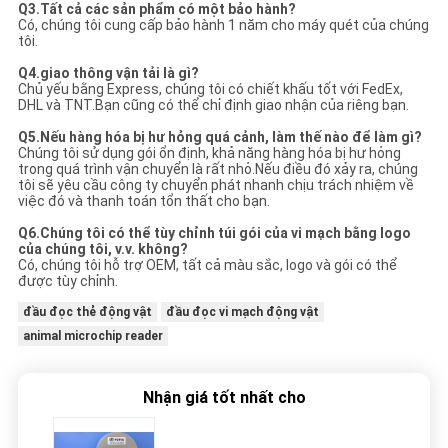
Q3.Tất cả các sản phẩm có một bảo hành?
Có, chúng tôi cung cấp bảo hành 1 năm cho máy quét của chúng
tôi.
Q4.giao thông vận tải là gì?
Chủ yếu bằng Express, chúng tôi có chiết khấu tốt với FedEx,
DHL và TNT.Bạn cũng có thể chỉ định giao nhận của riêng bạn.
Q5.Nếu hàng hóa bị hư hỏng quá cảnh, làm thế nào để làm gì?
Chúng tôi sử dụng gói ổn định, khả năng hàng hóa bị hư hỏng
trong quá trình vận chuyển là rất nhỏ.Nếu điều đó xảy ra, chúng
tôi sẽ yêu cầu công ty chuyển phát nhanh chịu trách nhiệm về
việc đó và thanh toán tổn thất cho bạn.
Q6.Chúng tôi có thể tùy chỉnh túi gói của vi mạch bằng logo
của chúng tôi, v.v. không?
Có, chúng tôi hỗ trợ OEM, tất cả màu sắc, logo và gói có thể
được tùy chỉnh.
đầu đọc thẻ động vật
đầu đọc vi mạch động vật
animal microchip reader
Nhận giá tốt nhất cho